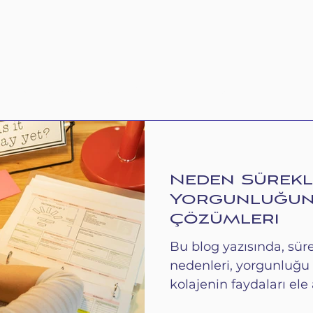
N
MAĞAZA
MERCLUB
KEŞFET
BÜTÜ
Neden Sürek
Yorgunluğun 
Çözümleri
Bu blog yazısında, sür
nedenleri, yorgunluğu 
kolajenin faydaları ele 