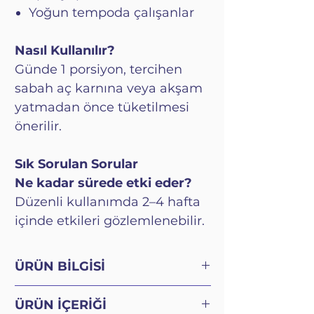
Yoğun tempoda çalışanlar
Nasıl Kullanılır?
Günde 1 porsiyon, tercihen
sabah aç karnına veya akşam
yatmadan önce tüketilmesi
önerilir.
Sık Sorulan Sorular
Ne kadar sürede etki eder?
Düzenli kullanımda 2–4 hafta
içinde etkileri gözlemlenebilir.
ÜRÜN BİLGİSİ
Hidrolize Kolajen İçeren Takviye
ÜRÜN İÇERİĞİ
Edici Gıda