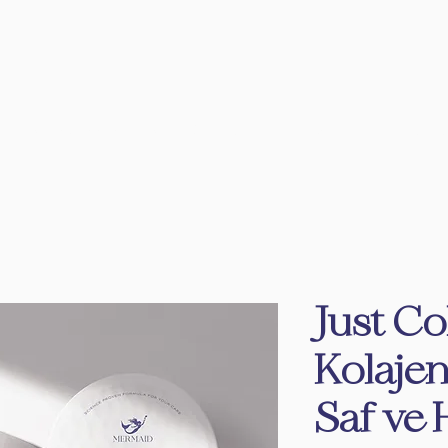
N
MAĞAZA
MERCLUB
KEŞFET
BÜTÜ
Just Co
Kolajen
Saf ve 