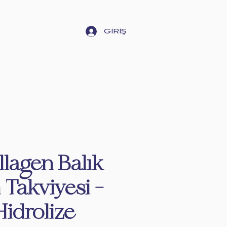
GİRİŞ
NSEL BAKIM GÜNCESİ
llagen Balık
 Takviyesi -
Hidrolize