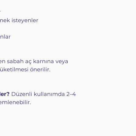
kaynaklı balık p
Kilo kontrolün
kontrol edilebilir,
r
Kemik ve ekle
arındırılmış üret
Enerjinizi yü
emek isteyenler
tüm yavrularının 
Mermaid JUST C
ve su takibi özen
belirtilerinin or
nlar
Tedarikçimiz ala
vücutta doğal ol
girişimdir ve GA
seviyelerini artı
sertifikasyonların
edilmiştir. Bir sa
filetoları EU, AB
hen sabah aç karnına veya
gelen günlük doz
edilmekte olup, 
etilmesi önerilir.
kırışıklıkların
sağlanmaktadır.
yardımcı olmak i
kollajen içerir.
TEST EDİLMİŞ 
Yanınızda kolaylı
der?
Düzenli kullanımda 2–4
Hidrolize balık k
kullanmadan yiye
emlenebilir.
düzenli olarak ağ
ekleyip içebilceğ
kirleticiler testl
edenler için kav
ulaştırılır. Yani s
ambalajalanmıştı
zamanda güvenli