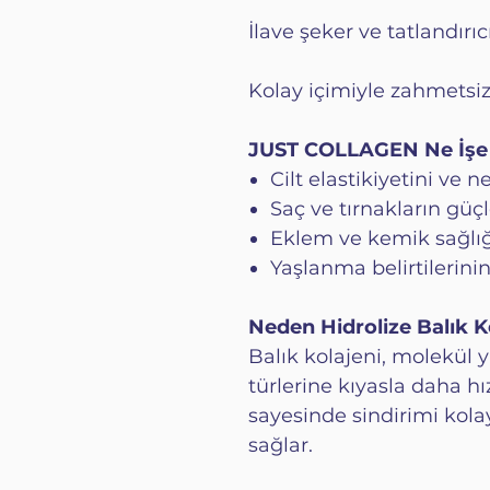
İlave şeker ve tatlandırı
Kolay içimiyle zahmetsiz
JUST COLLAGEN Ne İşe 
Cilt elastikiyetini ve
Saç ve tırnakların gü
Eklem ve kemik sağlığ
Yaşlanma belirtilerini
Neden Hidrolize Balık K
Balık kolajeni, molekül 
türlerine kıyasla daha hız
sayesinde sindirimi kol
sağlar.