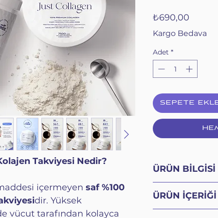
Fiyat
₺690,00
Kargo Bedava
Adet
*
SEPETE EKL
HEM
lajen Takviyesi Nedir?
ÜRÜN BİLGİSİ
maddesi içermeyen
saf %100
Hidrolize Kolaje
ÜRÜN İÇERİĞİ
Takviye Edici Gı
takviyesi
dir. Yüksek
30.03.2023
de vücut tarafından kolayca
İÇİNDEKİLER: Hid